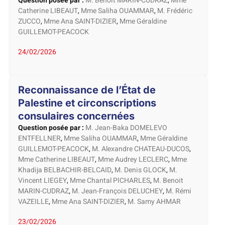
Question posée par :
M. Benoit MARIN-CUDRAZ
,
Mme
Catherine LIBEAUT
,
Mme Saliha OUAMMAR
,
M. Frédéric
ZUCCO
,
Mme Ana SAINT-DIZIER
,
Mme Géraldine
GUILLEMOT-PEACOCK
24/02/2026
Reconnaissance de l’État de
Palestine et circonscriptions
consulaires concernées
Question posée par :
M. Jean-Baka DOMELEVO
ENTFELLNER
,
Mme Saliha OUAMMAR
,
Mme Géraldine
GUILLEMOT-PEACOCK
,
M. Alexandre CHATEAU-DUCOS
,
Mme Catherine LIBEAUT
,
Mme Audrey LECLERC
,
Mme
Khadija BELBACHIR-BELCAID
,
M. Denis GLOCK
,
M.
Vincent LIEGEY
,
Mme Chantal PICHARLES
,
M. Benoit
MARIN-CUDRAZ
,
M. Jean-François DELUCHEY
,
M. Rémi
VAZEILLE
,
Mme Ana SAINT-DIZIER
,
M. Samy AHMAR
23/02/2026