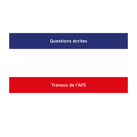
établis hors de France. L’Assemblée des Français de
l’étranger est, avec les conseils consulaires, l’une de leurs
instances représentatives.
Questions écrites
Actualités récentes
Travaux de l'AFE