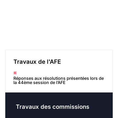
L'AFE communique au quotidien
sur ses actions
Vous trouverez ci-après les derniers travaux de l’AFE, des
commissions et rapports du gouvernement.
Travaux de l'AFE
Réponses aux résolutions présentées lors de
la 44ème session de l’AFE
Travaux des commissions