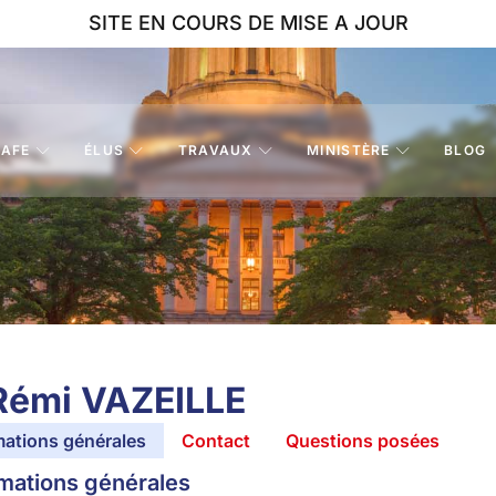
SITE EN COURS DE MISE A JOUR
AFE
ÉLUS
TRAVAUX
MINISTÈRE
BLOG
Rémi VAZEILLE
mations générales
Contact
Questions posées
mations générales