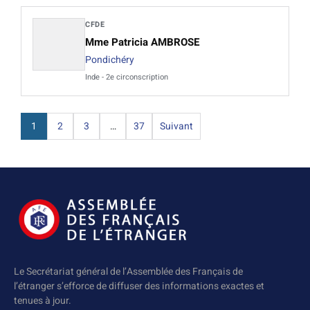
CFDE
Mme Patricia AMBROSE
Pondichéry
Inde - 2e circonscription
1
2
3
…
37
Suivant
Le Secrétariat général de l’Assemblée des Français de
l’étranger s’efforce de diffuser des informations exactes et
tenues à jour.