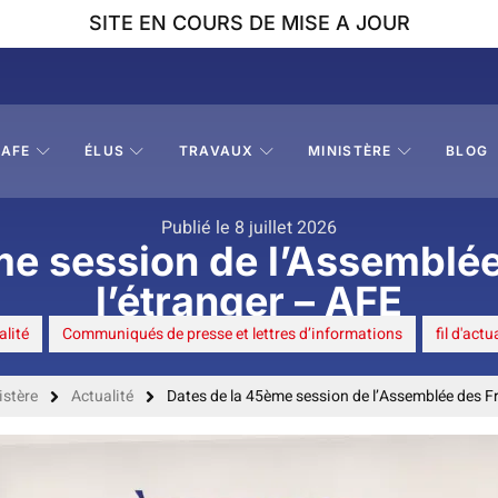
SITE EN COURS DE MISE A JOUR
AFE
ÉLUS
TRAVAUX
MINISTÈRE
BLOG
Publié le 8 juillet 2026
me session de l’Assemblée
l’étranger – AFE
alité
,
Communiqués de presse et lettres d’informations
,
fil d'actu
istère
Actualité
Dates de la 45ème session de l’Assemblée des Fr