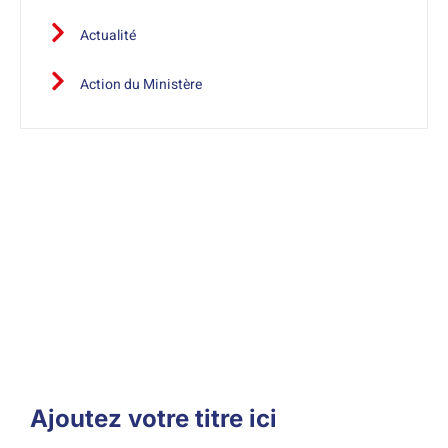
Actualité
Action du Ministère
A savoir
Le Secrétariat général de l’Assemblée des Français de
l’étranger s’efforce de diffuser des informations exactes
et tenues à jour.
Ajoutez votre titre ici