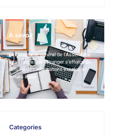
A savoir
Le Secrétariat général de l’Assemblée
des Français de l’étranger s’efforce de
diffuser des informations exactes et
tenues à jour.
Categories