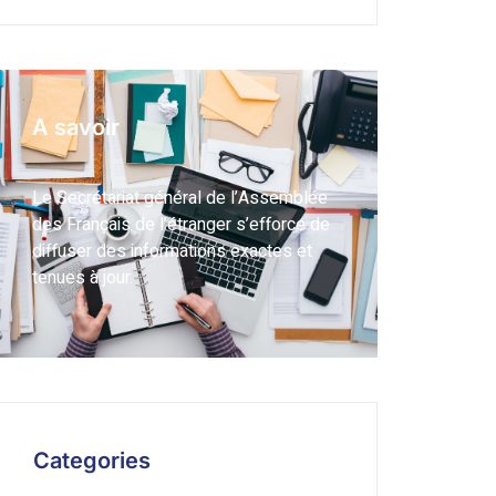
A savoir
Le Secrétariat général de l’Assemblée
des Français de l’étranger s’efforce de
diffuser des informations exactes et
tenues à jour.
Categories