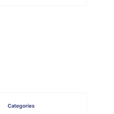
A savoir
Le Secrétariat général de l’Assemblée
des Français de l’étranger s’efforce de
diffuser des informations exactes et
tenues à jour.
Categories