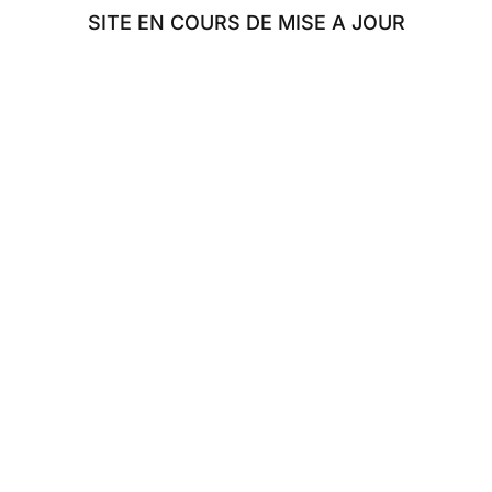
SITE EN COURS DE MISE A JOUR
AFE
ÉLUS
TRAVAUX
MINISTÈRE
BLOG
Anciennes Sessions