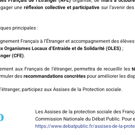
es Français de l’Étranger (AFE)
organise, de
mars à octobr
 engager une
réflexion collective et participative
sur l’avenir des
iques principales :
gnement Français à l’Étranger et accompagnement des élèves e
aux Organismes Locaux d’Entraide et de Solidarité (OLES)
;
ranger (CFE)
.
ement aux Français de l’étranger, permettra de recueillir les
t
formuler des
recommandations concrètes
pour améliorer les disp
’étranger, participez aux Assises de la Protection sociale.
Les Assises de la protection sociale des Franç
Commission Nationale du Débat Public. Pour e
https://www.debatpublic.fr/assises-de-la-prote