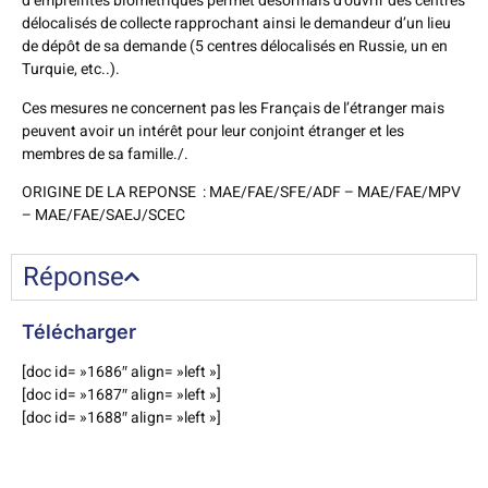
d’empreintes biométriques permet désormais d’ouvrir des centres
délocalisés de collecte rapprochant ainsi le demandeur d’un lieu
de dépôt de sa demande (5 centres délocalisés en Russie, un en
Turquie, etc..).
Ces mesures ne concernent pas les Français de l’étranger mais
peuvent avoir un intérêt pour leur conjoint étranger et les
membres de sa famille./.
ORIGINE DE LA REPONSE : MAE/FAE/SFE/ADF – MAE/FAE/MPV
– MAE/FAE/SAEJ/SCEC
Réponse
Télécharger
[doc id= »1686″ align= »left »]
[doc id= »1687″ align= »left »]
[doc id= »1688″ align= »left »]