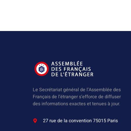
Le Secrétariat général de l’Assemblée des
Français de l’étranger s’efforce de diffuser
des informations exactes et tenues à jour.
27 rue de la convention 75015 Paris