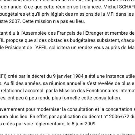
 demander à ce que cette réunion soit relancée. Michel SCHAF
budgétaires et qu’il privilégiait des missions de la MFI dans les
re 2007. Cette mission n’a pas eu lieu.
nt élu à l’Assemblée des Français de l’Etranger et membre de 
FIL propose que si des obstacles budgétaires subsistent, chaqu
le Président de l’AFFIL sollicitera un rendez vous auprès de Ma
I) créé par le décret du 9 janvier 1984 a été une instance util
 Au fil des années, sa réunion annuelle s’est révélée de plus en
relationnel accompli par la Mission des Fonctionnaires Interna
es, ont peu à peu rendu plus formelle cette consultation.
ernement pour moderniser la consultation et la concertation ave
ra plus lieu. En effet, par application du décret n° 2006-672 d
réés par voie réglementaire, le 8 juin 2009.