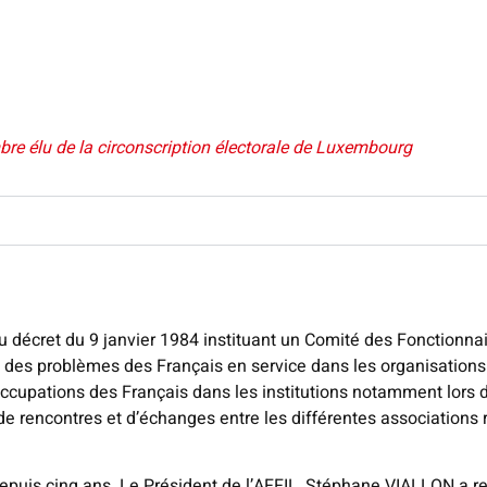
re élu de la circonscription électorale de Luxembourg
au décret du 9 janvier 1984 instituant un Comité des Fonctionna
 des problèmes des Français en service dans les organisations i
ccupations des Français dans les institutions notamment lors d
de rencontres et d’échanges entre les différentes associations r
depuis cinq ans. Le Président de l’AFFIL, Stéphane VIALLON a r