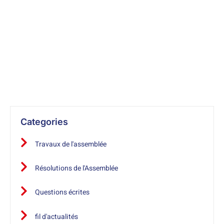
A savoir
Le Secrétariat général de l’Assemblée des Français de
l’étranger s’efforce de diffuser des informations exactes et
tenues à jour.
Categories
Travaux de l'assemblée
Résolutions de l'Assemblée
Questions écrites
fil d'actualités