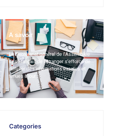
A savoir
Le Secrétariat général de l’Assemblée
des Français de l’étranger s’efforce de
diffuser des informations exactes et
tenues à jour.
Categories