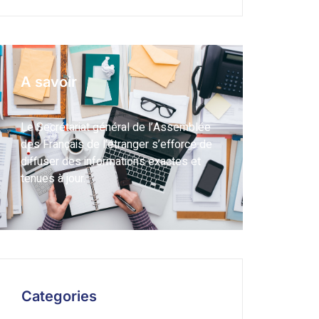
A savoir
Le Secrétariat général de l’Assemblée
des Français de l’étranger s’efforce de
diffuser des informations exactes et
tenues à jour.
Categories