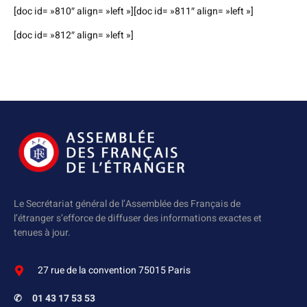
[doc id= »810″ align= »left »][doc id= »811″ align= »left »]
[doc id= »812″ align= »left »]
Le Secrétariat général de l’Assemblée des Français de
l’étranger s’efforce de diffuser des informations exactes et
tenues à jour.
27 rue de la convention 75015 Paris
✆
01 43 17 53 53