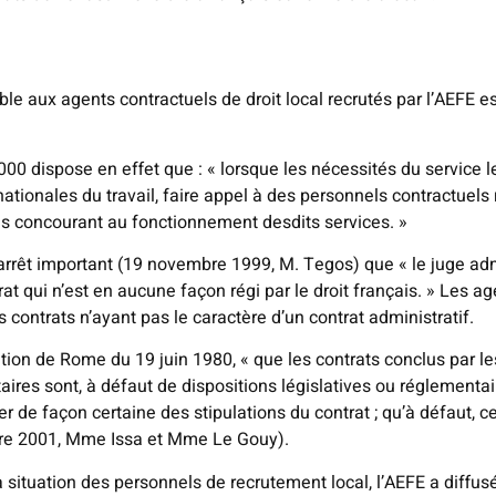
ble aux agents contractuels de droit local recrutés par l’AEFE es
000 dispose en effet que : « lorsque les nécessités du service le j
tionales du travail, faire appel à des personnels contractuels r
ons concourant au fonctionnement desdits services. »
n arrêt important (19 novembre 1999, M. Tegos) que « le juge ad
rat qui n’est en aucune façon régi par le droit français. » Les a
s contrats n’ayant pas le caractère d’un contrat administratif.
tion de Rome du 19 juin 1980, « que les contrats conclus par les 
res sont, à défaut de dispositions législatives ou réglementaires
er de façon certaine des stipulations du contrat ; qu’à défaut, ce
obre 2001, Mme Issa et Mme Le Gouy).
a situation des personnels de recrutement local, l’AEFE a diffu