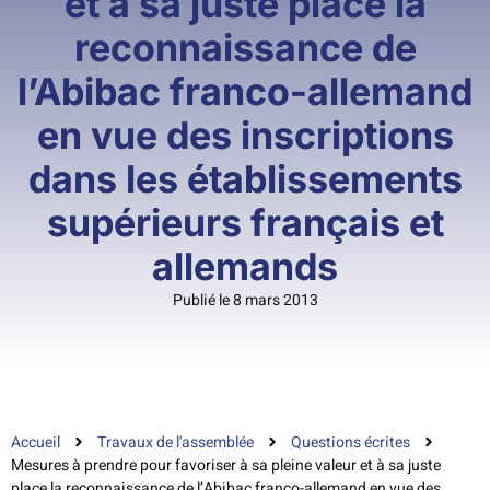
et à sa juste place la
reconnaissance de
l’Abibac franco-allemand
en vue des inscriptions
dans les établissements
supérieurs français et
allemands
Publié le 8 mars 2013
Accueil
Travaux de l'assemblée
Questions écrites
Mesures à prendre pour favoriser à sa pleine valeur et à sa juste
place la reconnaissance de l’Abibac franco-allemand en vue des