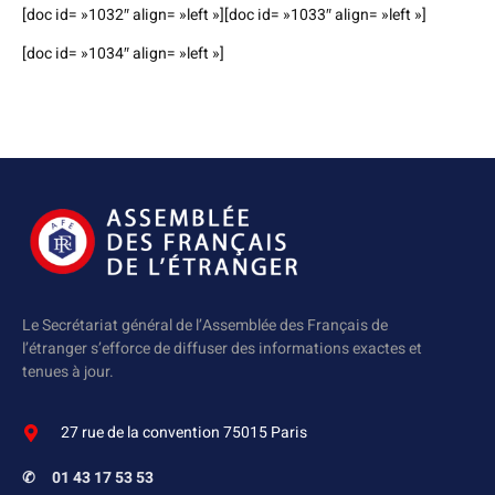
[doc id= »1032″ align= »left »][doc id= »1033″ align= »left »]
[doc id= »1034″ align= »left »]
Le Secrétariat général de l’Assemblée des Français de
l’étranger s’efforce de diffuser des informations exactes et
tenues à jour.
27 rue de la convention 75015 Paris
✆
01 43 17 53 53