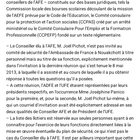
conseillers de l’AFE – constitués sur des bases juridiques, tels la
Commission locale des bourses scolaires découlant de la mission
de l’AEFE prévue par le Code de l’Education, le Comité consulaire
pour la protection et l’action sociales (CCPAS) créé par un arrêté
ministériel ou le Comité Consulaire Pour l’Emploi et la Formation
Professionnelle (CCPEFP) fondé sur un texte réglementaire.
– Le Conseiller élu à l’AFE, M. Joël Pichot, n’est pas invité au
comité de sécurité de l’Ambassade de France à Nouakchott à titre
personnel mais au titre de sa fonction, explicitement mentionnée
dans l’invitation à la dernière réunion qui s’est tenue le 8 mai
2013, à laquelle il a assisté et au cours de laquelle il a pu obtenir
réponse à toutes les questions qu’il a posées.
– A cette réunion, l’ADFE et l’UFE étaient représentées par leurs
présidents respectifs, en l’occurrence Mme Joséphine Panico
pour la première, et, pour la seconde, M. Joël Pichot lui-même, à
qui un courriel d’invitation avait été explicitement adressé en ses
deux qualités de Conseiller AFE et de Président de l’UFE.
– La liste des îlotiers est réservée aux seules personnes ayant à en
connaître pour l’exercice de leurs fonctions directement liées à la
mise en œuvre éventuelle du plan de sécurité, ce qui n’est pas le
cas du Conseiller élu à l’AFE. Il est par ailleurs important que cette