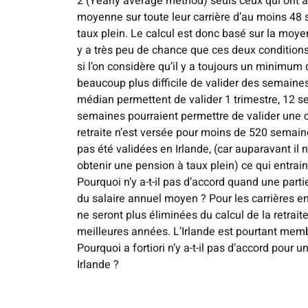
2 (Yearly average method) seuls ceux qui ont à
moyenne sur toute leur carrière d’au moins 48 
taux plein. Le calcul est donc basé sur la moye
y a très peu de chance que ces deux conditions
si l’on considère qu’il y a toujours un minimum
beaucoup plus difficile de valider des semaines
médian permettent de valider 1 trimestre, 12 s
semaines pourraient permettre de valider une c
retraite n’est versée pour moins de 520 semain
pas été validées en Irlande, (car auparavant il n
obtenir une pension à taux plein) ce qui entrain
Pourquoi n’y a-t-il pas d’accord quand une partie
du salaire annuel moyen ? Pour les carrières 
ne seront plus éliminées du calcul de la retraite
meilleures années. L’Irlande est pourtant memb
Pourquoi a fortiori n’y a-t-il pas d’accord pour
Irlande ?