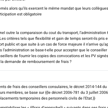
cernés alors qu’ils exercent le même mandat que leurs collègue
ticipation est obligatoire
nel outre la comparaison du cout du transport, l’administration 
Les critères tels que flexibilité et gain de temps seront-ils pris
ort public et que suite à un cas de force majeure il n’arrive qu’
l’administration se base-t-elle pour accepter que le conseiller 
eillers de fournir les copies des convocations et les PV signé
t la demande de remboursement de frais ?
 de frais des conseillers consulaires, le décret 2014-144 du 1
eurs membres, se base sur {{le décret 2006-781 du 3 juillet 2006
lacements temporaires des personnels civils de l’Etat.}}
omptabiliser les « {{frais d’approche}} » suivants dans ses frai