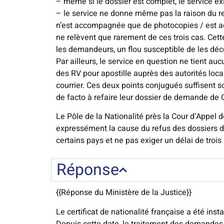
– même si le dossier est complet, le service exi
– le service ne donne même pas la raison du ref
n’est accompagnée que de photocopies / est ac
ne relèvent que rarement de ces trois cas. Cette
les demandeurs, un flou susceptible de les dé
Par ailleurs, le service en question ne tient auc
des RV pour apostille auprès des autorités loc
courrier. Ces deux points conjugués suffisent s
de facto à refaire leur dossier de demande de 
Le Pôle de la Nationalité près la Cour d’Appel 
expressément la cause du refus des dossiers d
certains pays et ne pas exiger un délai de trois m
Réponse
{{Réponse du Ministère de la Justice}}
Le certificat de nationalité française a été inst
Depuis cette date, le traitement des demandes de