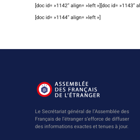
[doc id= »1142″ align= »left »][doc id= »1143″ al
[doc id= »1144″ align= »left »]
Le Secrétariat général de l’Assemblée des
Français de l’étranger s’efforce de diffuser
des informations exactes et tenues à jour.