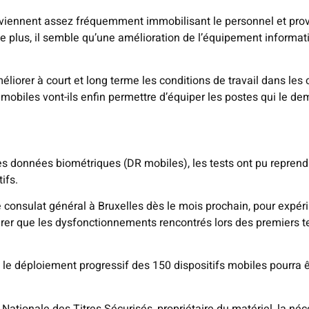
rviennent assez fréquemment immobilisant le personnel et prov
de plus, il semble qu’une amélioration de l’équipement informat
méliorer à court et long terme les conditions de travail dans le
 mobiles vont-ils enfin permettre d’équiper les postes qui le 
des données biométriques (DR mobiles), les tests ont pu repre
ifs.
e consulat général à Bruxelles dès le mois prochain, pour expé
surer que les dysfonctionnements rencontrés lors des premiers te
 le déploiement progressif des 150 dispositifs mobiles pourra 
 Nationale des Titres Sécurisés, propriétaire du matériel, la néce