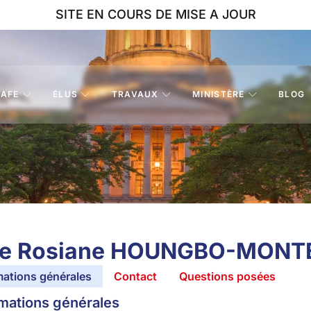
SITE EN COURS DE MISE A JOUR
AFE
ÉLUS
TRAVAUX
MINISTÈRE
BLOG
e Rosiane HOUNGBO-MONT
mations générales
Contact
Questions posées
mations générales