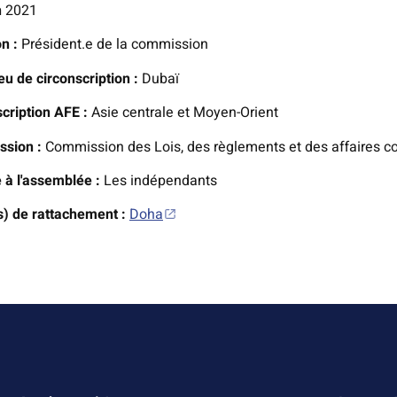
n
2021
on :
Président.e de la commission
eu de circonscription :
Dubaï
scription AFE :
Asie centrale et Moyen-Orient
sion :
Commission des Lois, des règlements et des affaires c
 à l'assemblée :
Les indépendants
s) de rattachement :
Doha